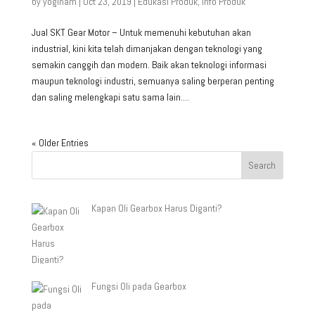
by
yoginam
|
Oct 23, 2019
|
Edukasi Produk
,
Info Produk
Jual SKT Gear Motor – Untuk memenuhi kebutuhan akan
industrial, kini kita telah dimanjakan dengan teknologi yang
semakin canggih dan modern. Baik akan teknologi informasi
maupun teknologi industri, semuanya saling berperan penting
dan saling melengkapi satu sama lain....
« Older Entries
Kapan Oli Gearbox Harus Diganti?
Fungsi Oli pada Gearbox