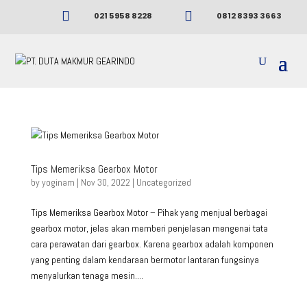


021 5958 8228
0812 8393 3663
Tips Memeriksa Gearbox Motor
by
yoginam
|
Nov 30, 2022
|
Uncategorized
Tips Memeriksa Gearbox Motor – Pihak yang menjual berbagai
gearbox motor, jelas akan memberi penjelasan mengenai tata
cara perawatan dari gearbox. Karena gearbox adalah komponen
yang penting dalam kendaraan bermotor lantaran fungsinya
menyalurkan tenaga mesin....