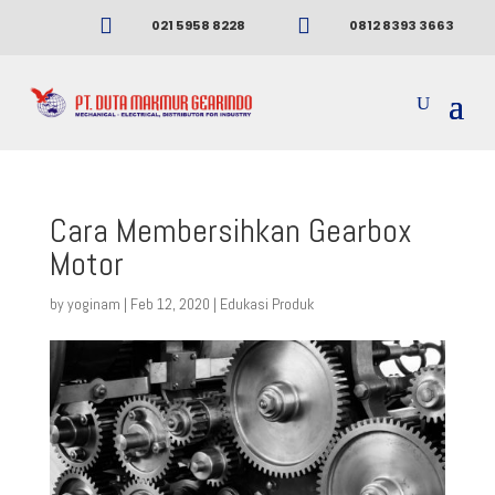


021 5958 8228
0812 8393 3663
Cara Membersihkan Gearbox
Motor
by
yoginam
|
Feb 12, 2020
|
Edukasi Produk