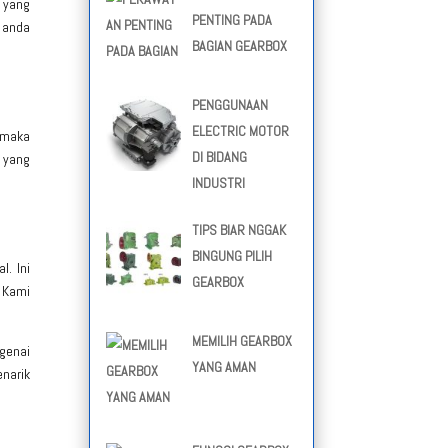
a yang
PENTING PADA
g anda
BAGIAN GEARBOX
PENGGUNAAN
ELECTRIC MOTOR
, maka
DI BIDANG
 yang
INDUSTRI
TIPS BIAR NGGAK
BINGUNG PILIH
l. Ini
GEARBOX
. Kami
MEMILIH GEARBOX
genai
YANG AMAN
narik