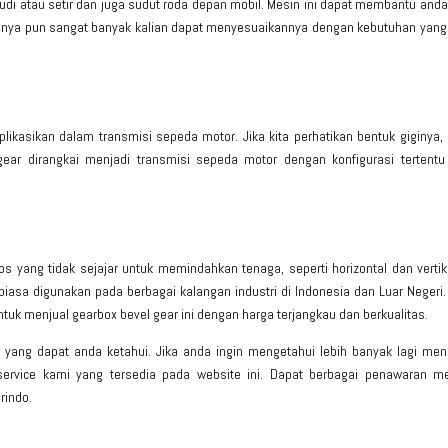
emudi atau setir dan juga sudut roda depan mobil. Mesin ini dapat membantu and
nisnya pun sangat banyak kalian dapat menyesuaikannya dengan kebutuhan yan
likasikan dalam transmisi sepeda motor. Jika kita perhatikan bentuk giginya
 gear dirangkai menjadi transmisi sepeda motor dengan konfigurasi tertentu
s yang tidak sejajar untuk memindahkan tenaga, seperti horizontal dan vertika
asa digunakan pada berbagai kalangan industri di Indonesia dan Luar Negeri
untuk menjual
gearbox
bevel gear ini dengan harga terjangkau dan berkualitas.
yang dapat anda ketahui. Jika anda ingin mengetahui lebih banyak lagi men
rvice kami yang tersedia pada website ini. Dapat berbagai penawaran me
rindo.