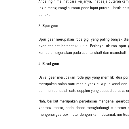
Anda ingin melihat cara kerjanya, lihat saja putaran k
ingin mengurangi putaran pada input putara. Untuk je
perlukan.
Spur gear
Spur gear merupakan roda gigi yang paling banyak diap
akan terlihat berbentuk lurus. Berbagai ukuran spur
kemudian digunakan pada countershaft dan mainshaft.
Bevel gear
Bevel gear merupakan roda gigi yang memiliki dua poro
merupakan salah satu mesin yang cukup dikenal dan bi
pun menjadi salah satu supplier yang dapat dipercaya 
Nah, berikut merupakan penjelasan mengenai gearbox 
gearbox motor, anda dapat menghubungi customer se
mengenai gearbox motor dengan kami Dutamakmur Gea