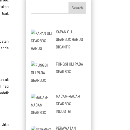
arbox
ntukan
 baik
KAPAN OLI
GEARBOX HARUS
mpatan
DIGANTI?
t anda
FUNGSI OLI PADA
GEARBOX
 untuk
 hati
pabrik
MACAM-MACAM
GEARBOX
INDUSTRI
. Jika
PERAWATAN