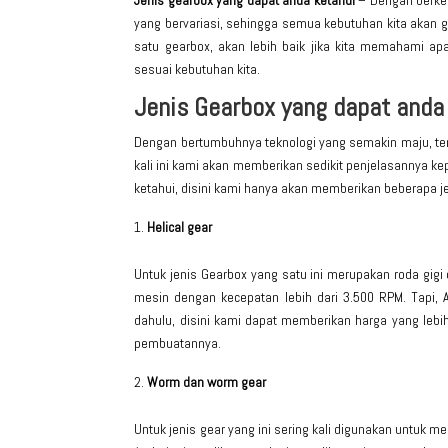
Jenis gearbox yang dapat anda ketahui
– Dengan berke
yang bervariasi, sehingga semua kebutuhan kita akan 
satu gearbox, akan lebih baik jika kita memahami ap
sesuai kebutuhan kita.
Jenis Gearbox yang dapat anda
Dengan bertumbuhnya teknologi yang semakin maju, ter
kali ini kami akan memberikan sedikit penjelasannya k
ketahui, disini kami hanya akan memberikan beberapa
j
Helical gear
Untuk jenis Gearbox yang satu ini merupakan
roda gigi
mesin dengan kecepatan lebih dari 3.500 RPM. Tapi, 
dahulu, disini kami dapat memberikan harga yang lebih
pembuatannya.
Worm dan worm gear
Untuk jenis gear yang ini sering kali digunakan untuk m