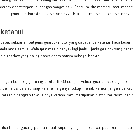
mbangnya teknologi baru yang semakin canggih menciptakan berbagai jenis ge
gearbox dapat terpenuhi dengan sangat baik. Sebelum kita membeli atau mene
a saja jenis dan karakteristiknya sehingga kita bisa menyesuaikannya dengan
 ketahui
dapat sekitar empat jenis gearbox motor yang dapat anda ketahui. Pada kese
epada anda semua. Walaupun masih banyak lagi jenis – jenis gearbox yang dapa
enis gearbox
yang paling banyak peminatnya sebagai berikut :
dengan bentuk gigi miring sekitar 15-30 derajat. Helical gear banyak digunakan
Anda harus bersiap-siap karena harganya cukup mahal. Namun jangan berkecil
 murah dibangkan toko lainnya karena kami merupakan distributor resmi dari 
embantu mengurangi putaran input, seperti yang dipalikasikan pada kemudi mobil