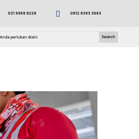

021 5958 8228
0812 8393 3663