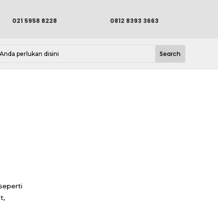
021 5958 8228
0812 8393 3663
eperti
t,