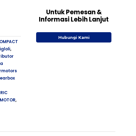
Untuk Pemesan &
Informasi Lebih Lanjut
Hubungi Kami
OMPACT
gloli
,
ributor
ga
armotors
gearbox
TRIC
 MOTOR
,