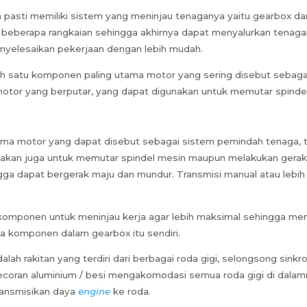
 pasti memiliki sistem yang meninjau tenaganya yaitu gearbox da
ki beberapa rangkaian sehingga akhirnya dapat menyalurkan tena
menyelesaikan pekerjaan dengan lebih mudah.
ah satu komponen paling utama motor yang sering disebut sebagai
tor yang berputar, yang dapat digunakan untuk memutar spinde
ama motor yang dapat disebut sebagai sistem pemindah tenaga, tr
akan juga untuk memutar spindel mesin maupun melakukan geraka
ingga dapat bergerak maju dan mundur. Transmisi manual atau le
 komponen untuk meninjau kerja agar lebih maksimal sehingga m
pa komponen dalam gearbox itu sendiri.
dalah rakitan yang terdiri dari berbagai roda gigi, selongsong sin
oran aluminium / besi mengakomodasi semua roda gigi di dalamnya
ransmisikan daya
engine
ke roda.