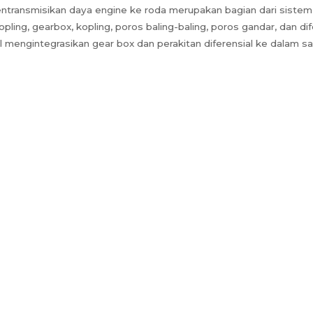
ansmisikan daya engine ke roda merupakan bagian dari sistem ‘T
ng, gearbox, kopling, poros baling-baling, poros gandar, dan difer
engintegrasikan gear box dan perakitan diferensial ke dalam satu