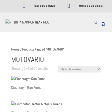


021 5958 8228
0812 8393 3663
Home
/ Products tagged “MOTOVARIO”
MOTOVARIO
Showing 1–9 of 20 results
Diaphragm Ran Pump