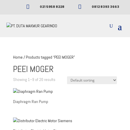


021 5958 8228
0812 8393 3663
Home
/ Products tagged “PEEI MOGER”
PEEI MOGER
Showing 1–9 of 20 results
Diaphragm Ran Pump