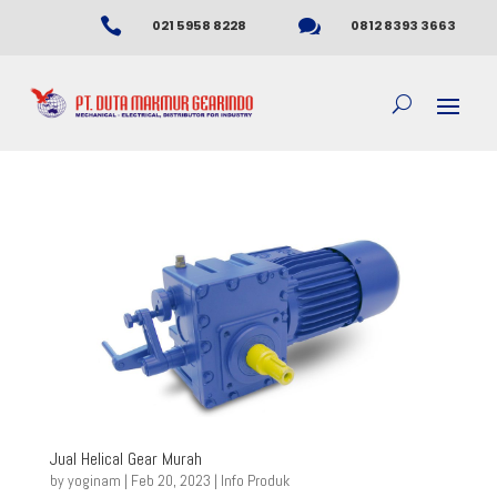


021 5958 8228
0812 8393 3663
Jual Helical Gear Murah
by
yoginam
|
Feb 20, 2023
|
Info Produk