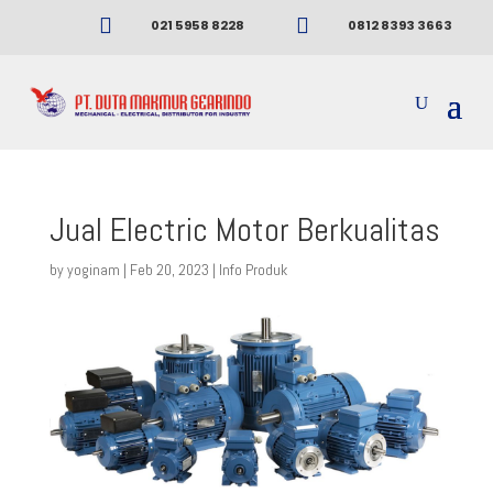


021 5958 8228
0812 8393 3663
Jual Electric Motor Berkualitas
by
yoginam
|
Feb 20, 2023
|
Info Produk