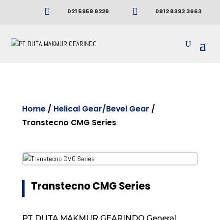


021 5958 8228
0812 8393 3663
Home
/
Helical Gear/Bevel Gear
/
Transtecno CMG Series
Transtecno CMG Series
PT DUTA MAKMUR GEARINDO General