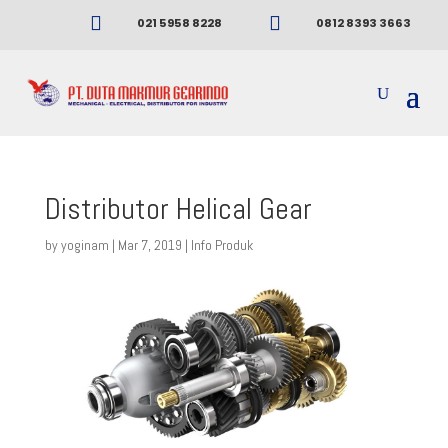


021 5958 8228
0812 8393 3663
Distributor Helical Gear
by
yoginam
|
Mar 7, 2019
|
Info Produk