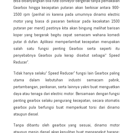
Bisa dibanyangkan bila rute conveyor bergerak tanpa pemakaian
Gearbox hingga kecepatan putaran akan berkisar antara 900-
1500 rpm
(perihal ini karena pada umumnya dinamo electric
motor yang biasa di pasaran berkisar pada kecekatan 1500
putaran per menit) pastinya kita akan bingung melihat barisan
koper yang bergerak begitu cepat semacam wahana komedi
putar di dufan. Aplikasi memperlambat kecepatan merupakan
salah satu fungsi penting Gearbox serta seperti itu
penyebabnya Gearbox pula kerap disebut sebagai“ Speed
Reducer”.
Tidak hanya selaku“ Speed Reducer” fungsi lain
Gearbox
paling
utama dalam kebutuhan industri semacam pabrik,
pertambangan, perikanan, serta lainnya yakni buat menguatkan
daya atau tenaga dari electric motor. Bersamaan dengan fungsi
penting gearbox selaku pengurang kecepatan, secara otomatis
gearbox pula berfungsi buat memperkuat torsi dari dinamo
ataupun diesel.
Tanpa dibantu oleh gearbox yang sesuai, dinamo motor
ataupun mesin diesel akan kesulitan buat mengangkut barang-