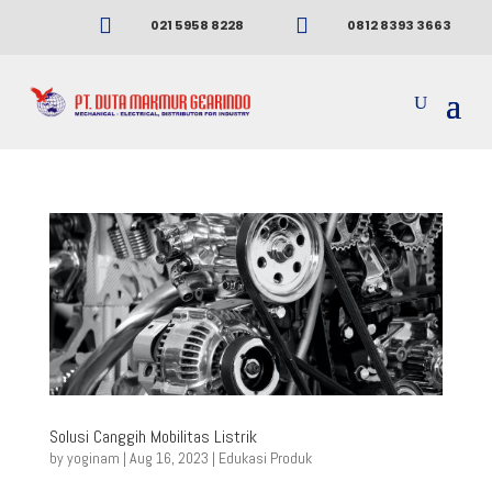


021 5958 8228
0812 8393 3663
Solusi Canggih Mobilitas Listrik
by
yoginam
|
Aug 16, 2023
|
Edukasi Produk