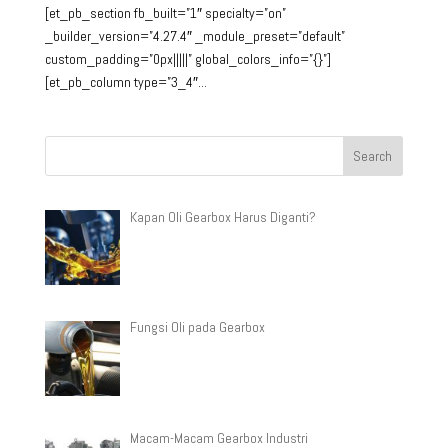
[et_pb_section fb_built=”1″ specialty=”on”
_builder_version=”4.27.4″ _module_preset=”default”
custom_padding=”0px|||||” global_colors_info=”{}”]
[et_pb_column type=”3_4″...
Kapan Oli Gearbox Harus Diganti?
Fungsi Oli pada Gearbox
Macam-Macam Gearbox Industri