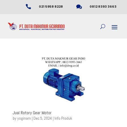


021 5958 8228
0812 8393 3663
Jual Rotory Gear Motor
by
yoginam
|
Dec 5, 2024
|
Info Produk