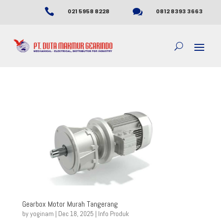


021 5958 8228
0812 8393 3663
Gearbox Motor Murah Tangerang
by
yoginam
|
Dec 18, 2025
|
Info Produk