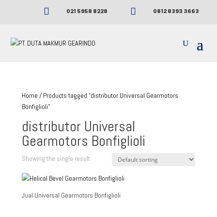


021 5958 8228
0812 8393 3663
Home
/ Products tagged “distributor Universal Gearmotors
Bonfiglioli”
distributor Universal
Gearmotors Bonfiglioli
Showing the single result
Jual Universal Gearmotors Bonfiglioli