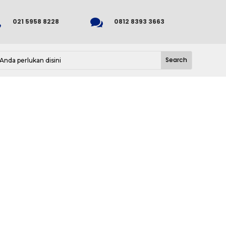


021 5958 8228
0812 8393 3663