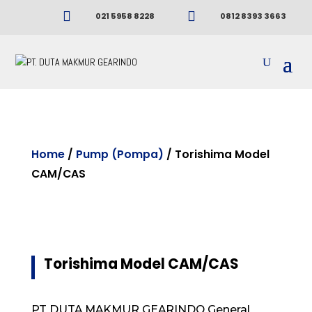


021 5958 8228
0812 8393 3663
Home
/
Pump (Pompa)
/ Torishima Model
CAM/CAS
Torishima Model CAM/CAS
PT DUTA MAKMUR GEARINDO General