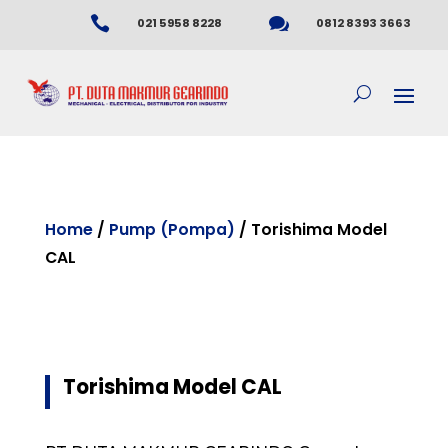


021 5958 8228
0812 8393 3663
Home
/
Pump (Pompa)
/ Torishima Model
CAL
Torishima Model CAL