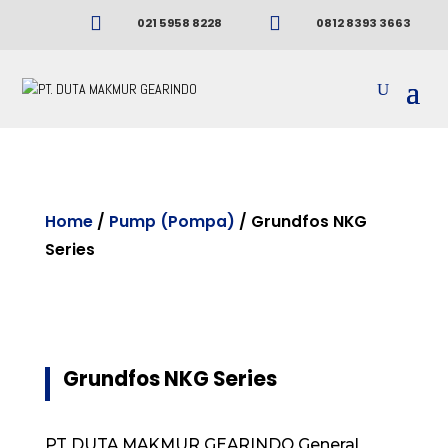


021 5958 8228
0812 8393 3663
Home
/
Pump (Pompa)
/ Grundfos NKG
Series
Grundfos NKG Series
PT DUTA MAKMUR GEARINDO General