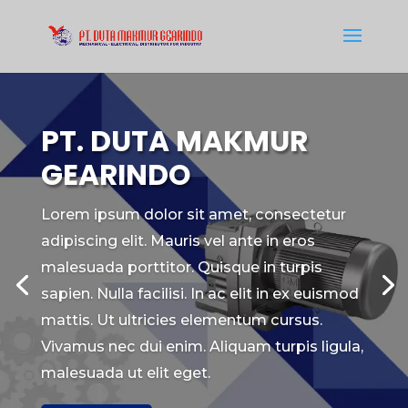
PT. DUTA MAKMUR
GEARINDO
Lorem ipsum dolor sit amet, consectetur
adipiscing elit. Mauris vel ante in eros
malesuada porttitor. Quisque in turpis
sapien. Nulla facilisi. In ac elit in ex euismod
mattis. Ut ultricies elementum cursus.
Vivamus nec dui enim. Aliquam turpis ligula,
malesuada ut elit eget.