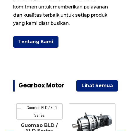
komitmen untuk memberikan pelayanan
dan kualitas terbaik untuk setiap produk
yang kami distribusikan.
Tentang Kami
Gearbox Motor
Lihat Semua
Guomao BLD /
G
XLD Series
Ext