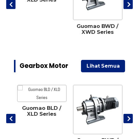
TN
Guomao BWD /
XWD Series
Gearbox Motor
Lihat Semua
Guomao BLD /
G
XLD Series
Ext