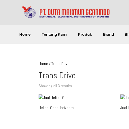
Home
Tentang Kami
Produk
Brand
Bl
Home
/ Trans Drive
Trans Drive
Showing all 3 results
Helical Gear Horizontal
Jual 