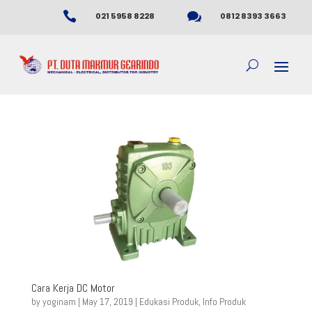


021 5958 8228
0812 8393 3663
Cara Kerja DC Motor
by
yoginam
|
May 17, 2019
|
Edukasi Produk
,
Info Produk