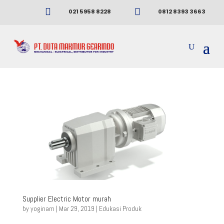


021 5958 8228
0812 8393 3663
Supplier Electric Motor murah
by
yoginam
|
Mar 29, 2019
|
Edukasi Produk